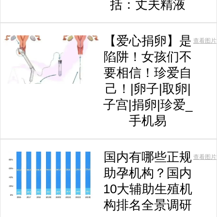
括：丈夫精液
【爱心捐卵】是
查看图片
陷阱！女孩们不
要相信！珍爱自
己！|卵子|取卵|
子宫|捐卵|珍爱_
手机易
国内有哪些正规
查看图片
助孕机构？国内
10大辅助生殖机
构排名全景调研