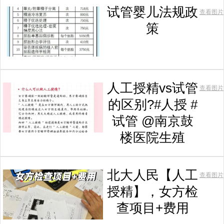
试管婴儿法规政
查看图片
策
人工授精vs试管
查看图片
的区别?#人授 #
试管 @南京鼓
楼医院生殖
北大人民【人工
查看图片
授精】，女方检
查项目+费用