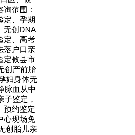
咨询范围：
鉴定、孕期
无创DNA
鉴定、高考
法落户口亲
鉴定攸县市
无创产前胎
孕妇身体无
静脉血从中
亲子鉴定，
、预约鉴定
中心现场免
。无创胎儿亲