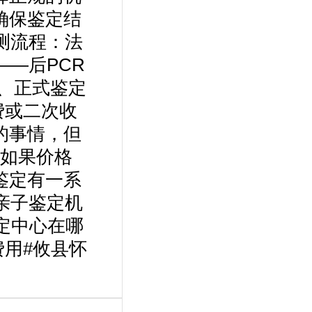
确保鉴定结
测流程：法
——后PCR
、正式鉴定
费或二次收
的事情，但
如果价格
鉴定有一系
亲子鉴定机
鉴定中心在哪
费用#攸县怀