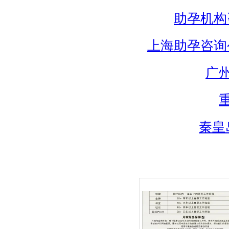
助孕机构
上海助孕咨询
广
秦皇