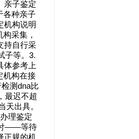
。亲子鉴定
于各种亲子
定机构说明
机构采集，
支持自行采
子等。3.
具体参考上
定机构在接
检测dna比
具，最迟不超
当天出具。
办理鉴定
付——等待
择正规的机