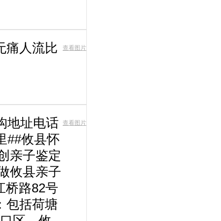
无痛人流比
查看图片
构地址电话
查看图片
里##攸县怀
创亲子鉴定
做攸县亲子
桥路82号
：包括荷塘
口区、攸