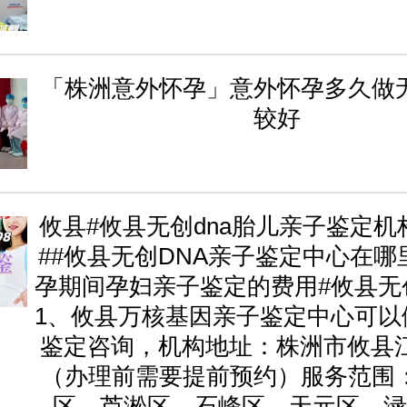
「株洲意外怀孕」意外怀孕多久做
较好
攸县#攸县无创dna胎儿亲子鉴定机
##攸县无创DNA亲子鉴定中心在哪
孕期间孕妇亲子鉴定的费用#攸县无
1、攸县万核基因亲子鉴定中心可以
鉴定咨询，机构地址：株洲市攸县江
（办理前需要提前预约）服务范围
区、芦淞区、石峰区、天元区、渌