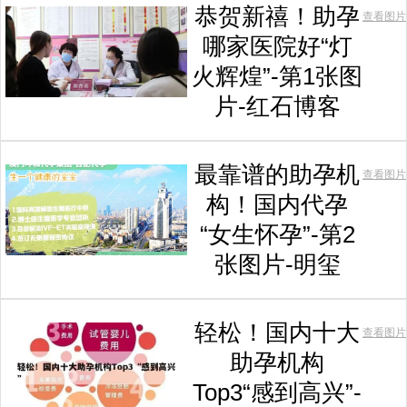
恭贺新禧！助孕
查看图片
哪家医院好“灯
火辉煌”-第1张图
片-红石博客
最靠谱的助孕机
查看图片
构！国内代孕
“女生怀孕”-第2
张图片-明玺
轻松！国内十大
查看图片
助孕机构
Top3“感到高兴”-