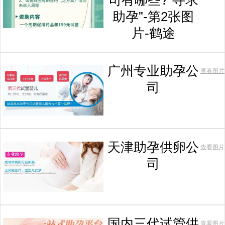
司有哪些?“寻求
助孕”-第2张图
片-鹤途
广州专业助孕公
查看图片
司
天津助孕供卵公
查看图片
司
国内三代试管供
查看图片